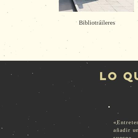
Bibliotráileres
lo q
«Entrete
añadir u
sueco».