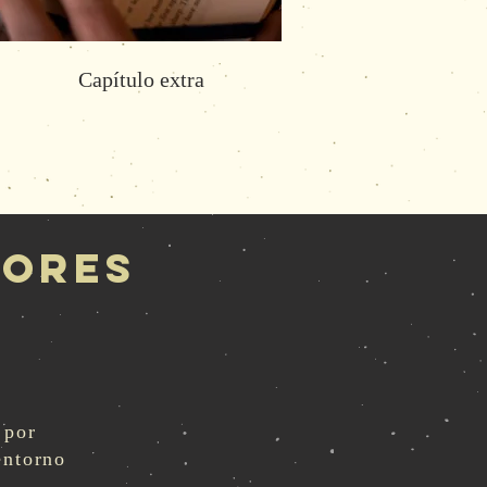
Capítulo extra
tores
 por
entorno