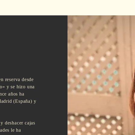
en reserva desde
o» y se hizo una
once años ha
adrid (España) y
 y deshacer cajas
ades le ha