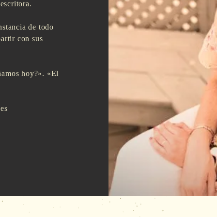
escritora.
nstancia de todo
artir con sus
oñamos hoy?». «El
.es