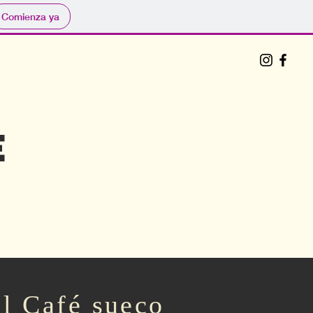
Comienza ya
e
el Café sueco